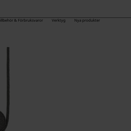
illbehör & Förbruksvaror
Verktyg
Nya produkter