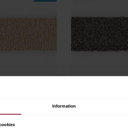
NGA Arena
Agora LINGA Roca
LNG-F403
ngsvara
Beställningsvara
Information
cookies