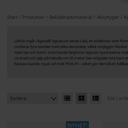
Start
/
Produkter
/
Beklädnadsmaterial
/
Akryltyger
/
A
LINGA ingår i Agora® Signature Series Cala, en kollektion som för
omfattar fyra textilier med olika densiteter, vilket möjliggör flexi
med rep och band i matchande färgtoner öppnas nya kreativa möjlig
cm bred och säljs på helrulle om 50 meter. Den erbjuder inte bara e
fläckavvisande, mjuk och helt PFAS-fri – vilket gör den till ett håll
Sortera
BENÄMNING:
BREDD