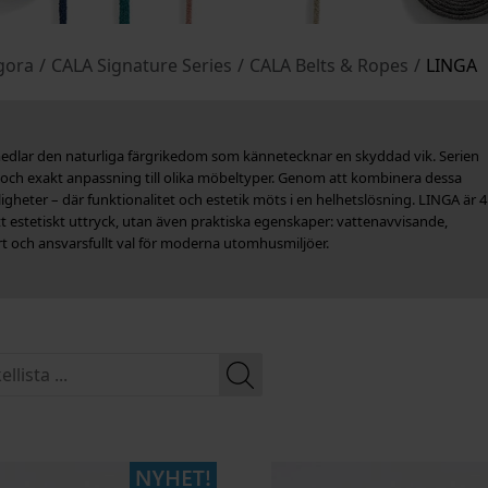
gora
/
CALA Signature Series
/
CALA Belts & Ropes
/
LINGA
medlar den naturliga färgrikedom som kännetecknar en skyddad vik. Serien
bel och exakt anpassning till olika möbeltyper. Genom att kombinera dessa
heter – där funktionalitet och estetik möts i en helhetslösning. LINGA är 4
tt estetiskt uttryck, utan även praktiska egenskaper: vattenavvisande,
bart och ansvarsfullt val för moderna utomhusmiljöer.