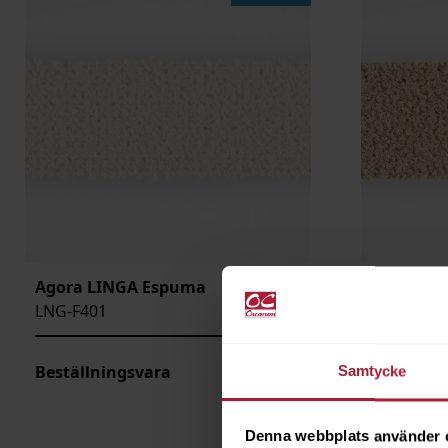
LÄNGD
ARTIKELKOD:
Agora LINGA Espuma
Agora LI
LNG-F401
LNG-F402
Beställningsvara
Beställni
Samtycke
Denna webbplats använder 