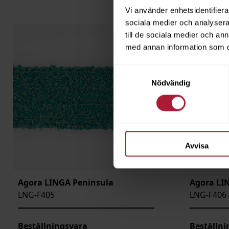
Vi använder enhetsidentifierar
sociala medier och analysera 
till de sociala medier och a
med annan information som du 
Samtyckesval
Nödvändig
Avvisa
Agora LINGA Peninsula
Agora LI
LNG-F405
LNG-F406
Beställningsvara
Beställni