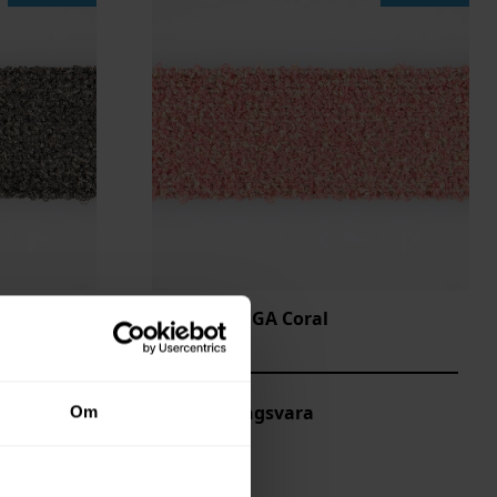
Agora LINGA Coral
LNG-F404
Beställningsvara
Om