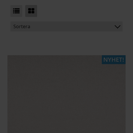
Sortera
BENÄMNING:
VIKT
BREDD
ARTIKELKOD: