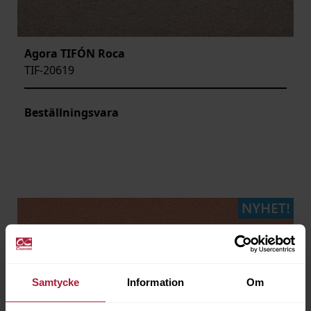
Agora TIFÓN Roca
TIF-20619
Beställningsvara
Samtycke
Information
Om