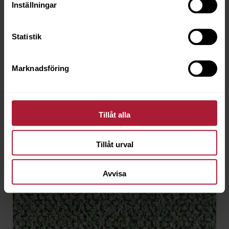
Inställningar
EGO-20252
Statistik
Beställningsvara
Marknadsföring
Tillåt alla
Tillåt urval
Avvisa