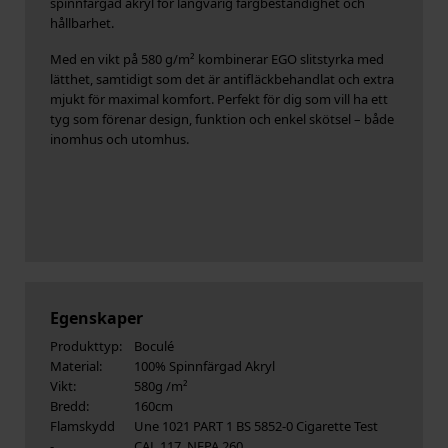
spinnfärgad akryl för långvarig färgbeständighet och
hållbarhet.
Med en vikt på 580 g/m² kombinerar EGO slitstyrka med
lätthet, samtidigt som det är antifläckbehandlat och extra
mjukt för maximal komfort. Perfekt för dig som vill ha ett
tyg som förenar design, funktion och enkel skötsel – både
inomhus och utomhus.
Egenskaper
Produkttyp:
Boculé
Material:
100% Spinnfärgad Akryl
Vikt:
580g /m²
Bredd:
160cm
Flamskydd
Une 1021 PART 1 BS 5852-0 Cigarette Test
-
CAL 117, NFPA 260