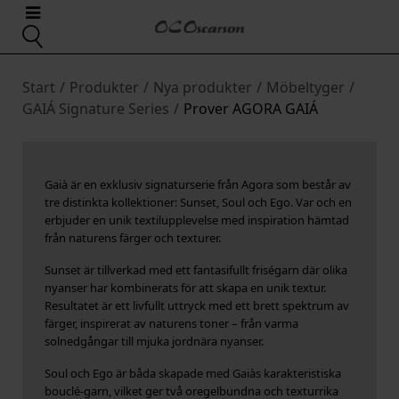
Start
/
Produkter
/
Nya produkter
/
Möbeltyger
/
GAIÁ Signature Series
/
Prover AGORA GAIÁ
Gaià är en exklusiv signaturserie från Agora som består av
tre distinkta kollektioner: Sunset, Soul och Ego. Var och en
erbjuder en unik textilupplevelse med inspiration hämtad
från naturens färger och texturer.
Sunset är tillverkad med ett fantasifullt friségarn där olika
nyanser har kombinerats för att skapa en unik textur.
Resultatet är ett livfullt uttryck med ett brett spektrum av
färger, inspirerat av naturens toner – från varma
solnedgångar till mjuka jordnära nyanser.
Soul och Ego är båda skapade med Gaiàs karakteristiska
bouclé-garn, vilket ger två oregelbundna och texturrika