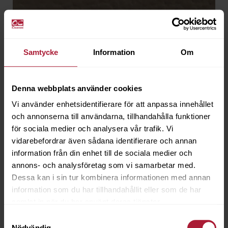
Agora Charm Stone
Samtycke
Information
Om
CHR-20921
Beställningsvara
Denna webbplats använder cookies
Vi använder enhetsidentifierare för att anpassa innehållet
och annonserna till användarna, tillhandahålla funktioner
för sociala medier och analysera vår trafik. Vi
vidarebefordrar även sådana identifierare och annan
information från din enhet till de sociala medier och
annons- och analysföretag som vi samarbetar med.
Dessa kan i sin tur kombinera informationen med annan
information som du har tillhandahållit eller som de har
samlat in när du har använt deras tjänster.
Samtyckesval
Nödvändig