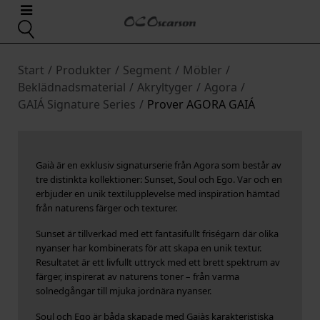
Start
/
Produkter
/
Segment
/
Möbler
/
Beklädnadsmaterial
/
Akryltyger
/
Agora
/
GAIÁ Signature Series
/
Prover AGORA GAIÁ
Gaià är en exklusiv signaturserie från Agora som består av
tre distinkta kollektioner: Sunset, Soul och Ego. Var och en
erbjuder en unik textilupplevelse med inspiration hämtad
från naturens färger och texturer.
Sunset är tillverkad med ett fantasifullt friségarn där olika
nyanser har kombinerats för att skapa en unik textur.
Resultatet är ett livfullt uttryck med ett brett spektrum av
färger, inspirerat av naturens toner – från varma
solnedgångar till mjuka jordnära nyanser.
Soul och Ego är båda skapade med Gaiàs karakteristiska