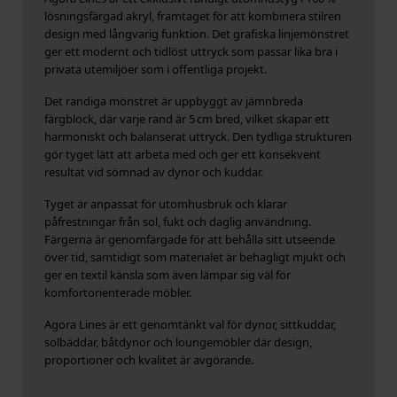
lösningsfärgad akryl, framtaget för att kombinera stilren
design med långvarig funktion. Det grafiska linjemönstret
ger ett modernt och tidlöst uttryck som passar lika bra i
privata utemiljöer som i offentliga projekt.
Det randiga mönstret är uppbyggt av jämnbreda
färgblock, där varje rand är 5 cm bred, vilket skapar ett
harmoniskt och balanserat uttryck. Den tydliga strukturen
gör tyget lätt att arbeta med och ger ett konsekvent
resultat vid sömnad av dynor och kuddar.
Tyget är anpassat för utomhusbruk och klarar
påfrestningar från sol, fukt och daglig användning.
Färgerna är genomfärgade för att behålla sitt utseende
över tid, samtidigt som materialet är behagligt mjukt och
ger en textil känsla som även lämpar sig väl för
komfortorienterade möbler.
Agora Lines är ett genomtänkt val för dynor, sittkuddar,
solbäddar, båtdynor och lounge­möbler där design,
proportioner och kvalitet är avgörande.