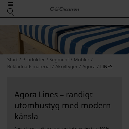
Start
/
Produkter
/
Segment
/
Möbler
/
Beklädnadsmaterial
/
Akryltyger
/
Agora
/
LINES
Agora Lines – randigt
utomhustyg med modern
känsla
Agora Lines är ett exklusivt randigt utomhustyg i 100 %