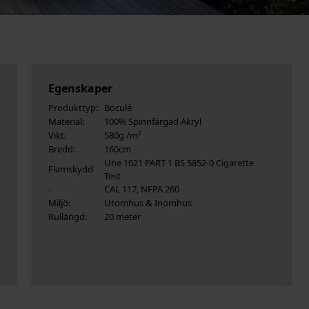
Egenskaper
Produkttyp:
Boculé
Material:
100% Spinnfärgad Akryl
Vikt:
580g /m²
Bredd:
160cm
Une 1021 PART 1 BS 5852-0 Cigarette
Flamskydd
Test
-
CAL 117, NFPA 260
Miljö:
Utomhus & Inomhus
Rullängd:
20 meter