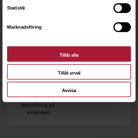
Statistik
De flesta ordrar
Lägg din order dygnet
skickas samma dag
runt
Marknadsföring
Tillåt alla
Förmånliga
Vi hjälper dig!
fraktpriser
Tillåt urval
Vår kundservice är
Ordervärde från 2 000
bara ett samtal eller
kr skickas fraktfritt*
mail bort!
Avvisa
inom Sverige vid
beställning på
e‑handeln