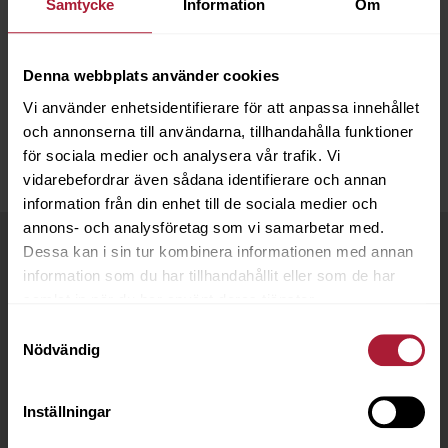
Samtycke
Information
Om
120-TRÅD SOFT
Denna webbplats använder cookies
MINI
Vi använder enhetsidentifierare för att anpassa innehållet
och annonserna till användarna, tillhandahålla funktioner
för sociala medier och analysera vår trafik. Vi
vidarebefordrar även sådana identifierare och annan
information från din enhet till de sociala medier och
annons- och analysföretag som vi samarbetar med.
Handla hos oss
Dessa kan i sin tur kombinera informationen med annan
information som du har tillhandahållit eller som de har
Som kund hos OC Oscarson har du flera fördelar:
samlat in när du har använt deras tjänster.
Samtyckesval
Nödvändig
Inställningar
Snabba leveranser
Webb- och mobilshop