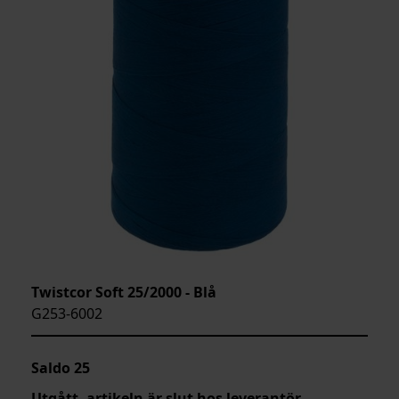
Twistcor Soft 25/2000 - Blå
G253-6002
Saldo
25
Utgått, artikeln är slut hos leverantör