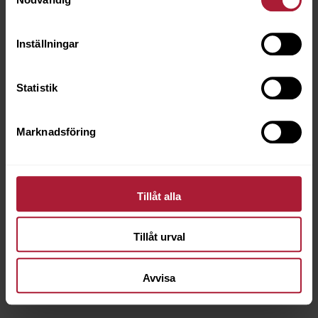
Inställningar
Statistik
Marknadsföring
Tillåt alla
Tillåt urval
Twistcor Soft 25/2000 - Mörkgrön
G253-5374
Avvisa
Saldo
8