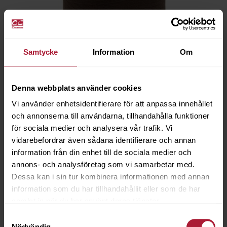
Samtycke
Information
Om
Twistcor Soft 25/2000 - Brun
G253-5315
Denna webbplats använder cookies
Vi använder enhetsidentifierare för att anpassa innehållet
och annonserna till användarna, tillhandahålla funktioner
Saldo
11
för sociala medier och analysera vår trafik. Vi
Utgått, artikeln är slut hos leverantör
vidarebefordrar även sådana identifierare och annan
information från din enhet till de sociala medier och
annons- och analysföretag som vi samarbetar med.
Dessa kan i sin tur kombinera informationen med annan
information som du har tillhandahållit eller som de har
samlat in när du har använt deras tjänster.
Samtyckesval
Nödvändig