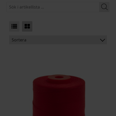
Sortera
BENÄMNING:
LÄNGD
TJOCKLEK
ARTIKELKOD: