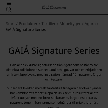
Start
/
Produkter
/
Textilier
/
Möbeltyger
/
Agora
/
GAIÁ Signature Series
GAIÁ Signature Series
Gaià är en exklusiv signaturserie från Agora som består av tre
distinkta kollektioner: Sunset, Soul och Ego. Var och en erbjuder en
unik textilupplevelse med inspiration hämtad från naturens färger
och texturer.
Sunset är tillverkad med ett fantasifullt friségarn där olika nyanser
har kombinerats för att skapa en unik textur. Resultatet är ett
livfullt uttryck med ett brett spektrum av färger, inspirerat av
naturens toner – från varma solnedgångar till mjuka jordnära
nyanser.