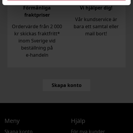
Förmånliga
Vi hjälper dig!
fraktpriser
Vår kundservice är
Ordervärde från 2 000
bara ett samtal eller
kr skickas fraktfritt*
mail bort!
inom Sverige vid
beställning på
e‑handeln
Skapa konto
Meny
Hjälp
Skapa konto
För nya kunder