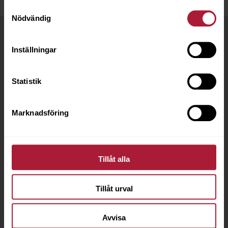
Samtyckesval
Nödvändig
Handla hos oss
Inställningar
Som kund hos OC Oscarson har du flera fördelar:
Statistik
Marknadsföring
Snabba leveranser
Webb- och mobilshop
De flesta ordrar
Lägg din order dygnet
Tillåt alla
skickas samma dag
runt
Tillåt urval
Avvisa