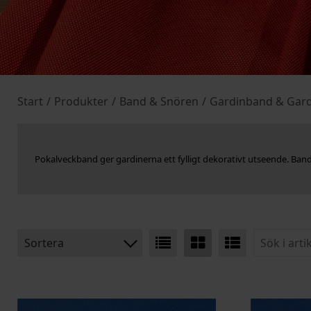
Start
/
Produkter
/
Band & Snören
/
Gardinband & Gar
Pokalveckband ger gardinerna ett fylligt dekorativt utseende. Ban
Sortera
BENÄMNING:
BREDD