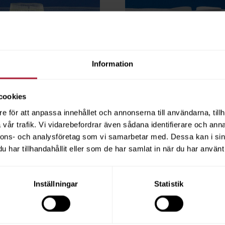
Information
cookies
e för att anpassa innehållet och annonserna till användarna, tillh
vår trafik. Vi vidarebefordrar även sådana identifierare och anna
nnons- och analysföretag som vi samarbetar med. Dessa kan i sin
okalveck 1:2.5 150mm
ELECTRA Pokalveck 1:2
har tillhandahållit eller som de har samlat in när du har använt 
50m
Vit 50m
3640-7106
Inställningar
Statistik
ngsvara
Beställningsvara