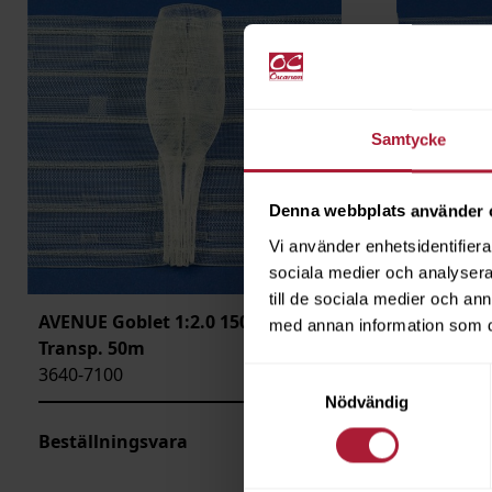
LÄNGD
ARTIKELKOD:
Samtycke
Denna webbplats använder 
Vi använder enhetsidentifierar
sociala medier och analysera 
till de sociala medier och a
AVENUE Goblet 1:2.0 150mm
AVENUE P
med annan information som du 
Transp. 50m
Transp. 
3640-7100
3640-7101
Samtyckesval
Nödvändig
Beställningsvara
Beställni