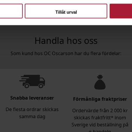
Tillåt urval
Handla hos oss
Som kund hos OC Oscarson har du flera fördelar:
Snabba leveranser
Förmånliga fraktpriser
De flesta ordrar skickas
Ordervärde från 2 000 kr
samma dag
skickas fraktfritt* inom
Sverige vid beställning på
e‑handeln