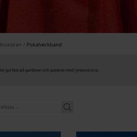
dinsnören
/
Pokalveckband
det sys fast på gardinen och justeras med rynksnörena.