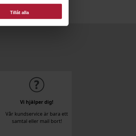
Tillåt alla
Vi hjälper dig!
Vår kundservice är bara ett
samtal eller mail bort!