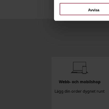
Avvisa
Webb- och mobilshop
Lägg din order dygnet runt