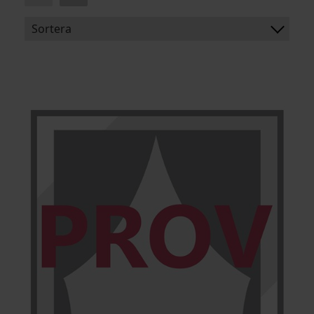
Sortera
BENÄMNING:
ARTIKELKOD: