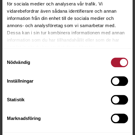
för sociala medier och analysera vår trafik. Vi
vidarebefordrar även sådana identifierare och annan
information från din enhet till de sociala medier och
annons- och analysföretag som vi samarbetar med.
Dessa kan i sin tur kombinera informationen med annan
information som du har tillhandahållit eller som de har
samlat in när du har använt deras tjänster.
Samtyckesval
Nödvändig
Metallring Altnickel 10mm 100st
3544-7110
Inställningar
Saldo
8
Statistik
Marknadsföring