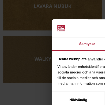
LAVARA NUBUK
Samtycke
WALKY NUBUK
Denna webbplats använder 
Vi använder enhetsidentifierar
sociala medier och analysera 
till de sociala medier och a
med annan information som du 
Samtyckesval
Nödvändig
Välkommen att boka tid för