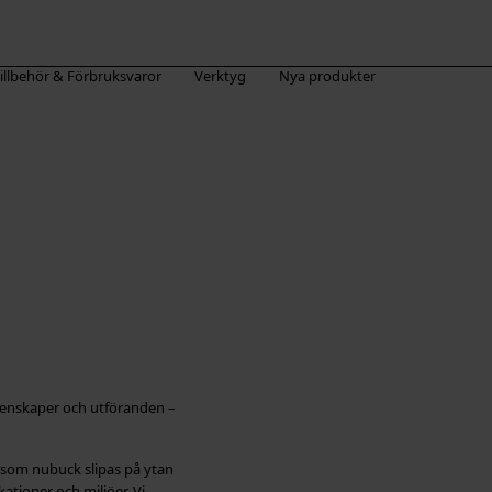
illbehör & Förbruksvaror
Verktyg
Nya produkter
egenskaper och utföranden –
ersom nubuck slipas på ytan
ationer och miljöer. Vi