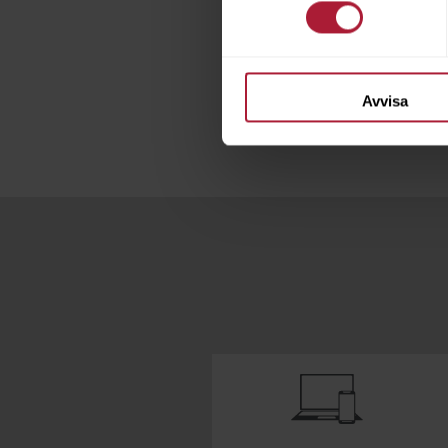
läder och tillbehör, inklu
Ring oss på
031-259150
e
Avvisa