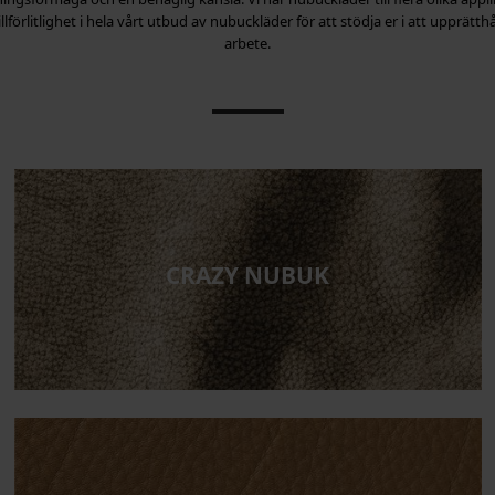
tillförlitlighet i hela vårt utbud av nubuckläder för att stödja er i att upprätth
arbete.
CRAZY NUBUK