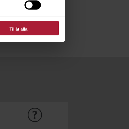
tt välja rätt material till
äljer till företag med ett
Tillåt alla