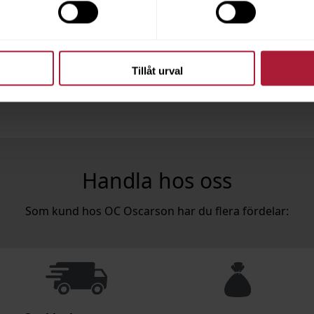
sive nubuckläder. Välkommen att inspireras av våra produkter och få hjälp med a
ditt projekt.
ller maila till
info@ocoscarson.com
för att boka tid. Observera att vi endast s
registrerat konto,
ansök om konto här
.
Tillåt urval
Handla hos oss
Som kund hos OC Oscarson har du flera fördelar: