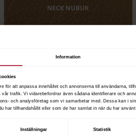
NECK NUBUK
Information
PROVER
cookies
e för att anpassa innehållet och annonserna till användarna, tillh
vår trafik. Vi vidarebefordrar även sådana identifierare och anna
nnons- och analysföretag som vi samarbetar med. Dessa kan i sin
har tillhandahållit eller som de har samlat in när du har använt 
Besök vårt showroom
Inställningar
Statistik
 att träffa oss i vårt showroom på Malmsjögatan i Göteborg. Här hittar du et