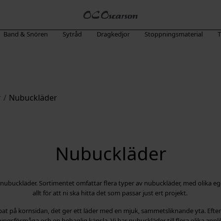
Band & Snören
Sytråd
Dragkedjor
Stoppningsmaterial
T
r
/
Nubuckläder
Nubuckläder
nubuckläder. Sortimentet omfattar flera typer av nubuckläder, med olika 
allt för att ni ska hitta det som passar just ert projekt.
pat på kornsidan, det ger ett läder med en mjuk, sammetsliknande yta. Eft
ngsförmåga och en behaglig känsla. Vi har nubuckläder till flera olika applik