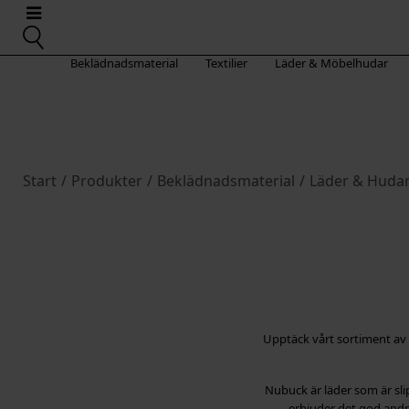
Beklädnadsmaterial
Textilier
Läder & Möbelhudar
Start
/
Produkter
/
Beklädnadsmaterial
/
Läder & Huda
Upptäck vårt sortiment av 
Nubuck är läder som är sli
erbjuder det god andni