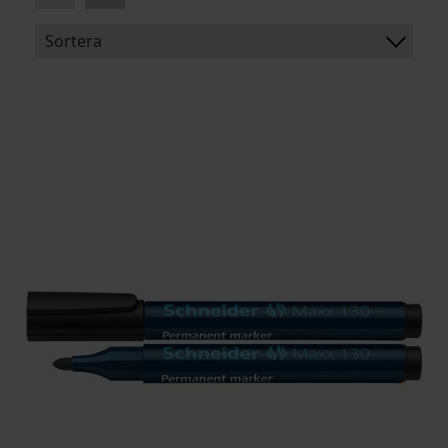
Sortera
BENÄMNING:
ARTIKELKOD: