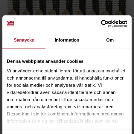
Samtycke
Information
Om
Denna webbplats använder cookies
Vi använder enhetsidentifierare för att anpassa innehållet
och annonserna till användarna, tillhandahålla funktioner
för sociala medier och analysera vår trafik. Vi
vidarebefordrar även sådana identifierare och annan
information från din enhet till de sociala medier och
Sunbrella Marquetry Shamal
annons- och analysföretag som vi samarbetar med.
MARQ-J383
Dessa kan i sin tur kombinera informationen med annan
information som du har tillhandahållit eller som de har
Artikeln är utgående
samlat in när du har använt deras tjänster.