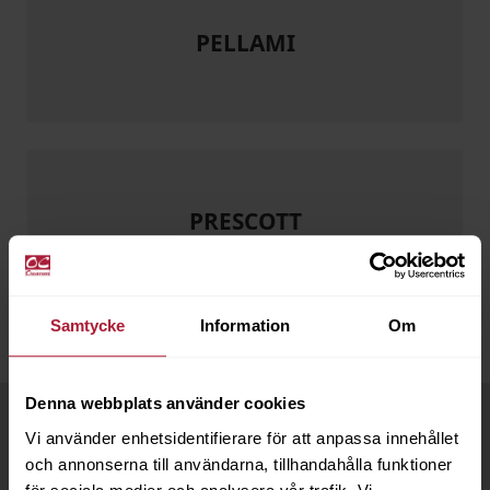
PELLAMI
PRESCOTT
Samtycke
Information
Om
Denna webbplats använder cookies
Handla hos oss
Vi använder enhetsidentifierare för att anpassa innehållet
och annonserna till användarna, tillhandahålla funktioner
Som kund hos OC Oscarson har du flera fördelar: