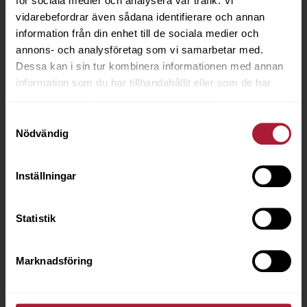
för sociala medier och analysera vår trafik. Vi
vidarebefordrar även sådana identifierare och annan
information från din enhet till de sociala medier och
annons- och analysföretag som vi samarbetar med.
Dessa kan i sin tur kombinera informationen med annan
information som du har tillhandahållit eller som de har
Snabba leveranser
Webb- och mobilshop
samlat in när du har använt deras tjänster.
De flesta ordrar
Lägg din order dygnet
Samtyckesval
skickas samma dag
Nödvändig
runt
Inställningar
Statistik
Förmånliga
Vi hjälper dig!
fraktpriser
Marknadsföring
Vår kundservice är
Ordervärde från 2 000
bara ett samtal eller
kr skickas fraktfritt*
mail bort!