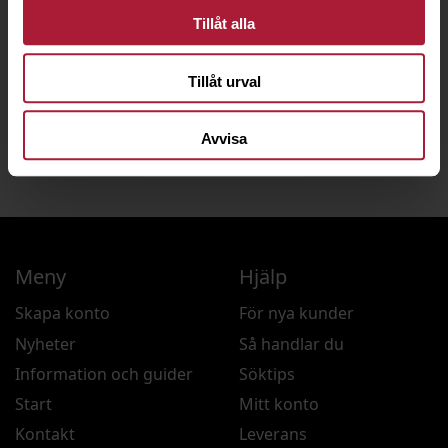
inom Sverige vid
Tillåt alla
beställning på
e‑handeln
Tillåt urval
Avvisa
Skapa konto
Meny
Hjälp
Skapa konto
För nya kunder
Nyheter
Så handlar du
Information och guider
Söktips
Start
Mitt konto
Kontakt
Leverans