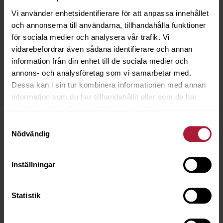
LNT-5194
Vi använder enhetsidentifierare för att anpassa innehållet
och annonserna till användarna, tillhandahålla funktioner
Beställningsvara
för sociala medier och analysera vår trafik. Vi
vidarebefordrar även sådana identifierare och annan
information från din enhet till de sociala medier och
annons- och analysföretag som vi samarbetar med.
Dessa kan i sin tur kombinera informationen med annan
information som du har tillhandahållit eller som de har
samlat in när du har använt deras tjänster.
Samtyckesval
Nödvändig
Inställningar
Statistik