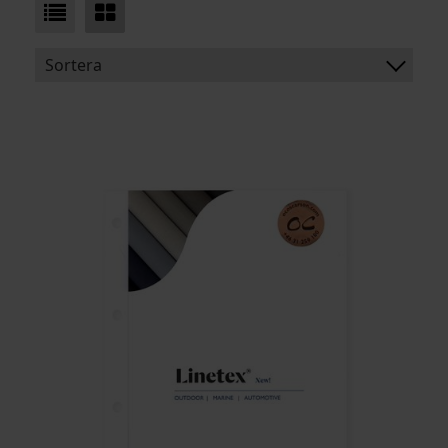
Sortera
BENÄMNING:
VIKT
BREDD
ARTIKELKOD: