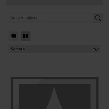
Sortera
BENÄMNING:
VIKT
BREDD
ARTIKELKOD: