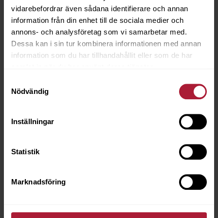
vidarebefordrar även sådana identifierare och annan
information från din enhet till de sociala medier och
annons- och analysföretag som vi samarbetar med.
Dessa kan i sin tur kombinera informationen med annan
information som du har tillhandahållit eller som de har
samlat in när du har använt deras tjänster.
Samtyckesval
Nödvändig
Inställningar
Blacko Abalone
BLA-006
Statistik
Beställningsvara MOQ 10 meter
Marknadsföring