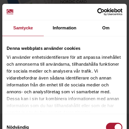
Samtycke
Information
Om
Denna webbplats använder cookies
Nordic Card
Vi använder enhetsidentifierare för att anpassa innehållet
001-NOR
och annonserna till användarna, tillhandahålla funktioner
för sociala medier och analysera vår trafik. Vi
Saldo
0
vidarebefordrar även sådana identifierare och annan
information från din enhet till de sociala medier och
annons- och analysföretag som vi samarbetar med.
Dessa kan i sin tur kombinera informationen med annan
information som du har tillhandahållit eller som de har
samlat in när du har använt deras tjänster.
Samtyckesval
Handla hos oss
Nödvändig