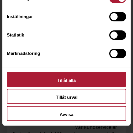
Som kund hos OC Oscarson har du flera fördelar:
Inställningar
Statistik
Snabba leveranser
Marknadsföring
Webb- och mobilshop
De flesta ordrar
Lägg din order dygnet
skickas samma dag
runt
Tillåt alla
Tillåt urval
Avvisa
Förmånliga
Vi hjälper dig!
fraktpriser
Vår kundservice är