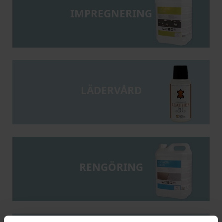
IMPREGNERING
LÄDERVÅRD
RENGÖRING