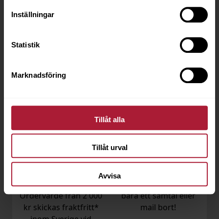
Inställningar
Statistik
Snabba leveranser
Webb- och mobilshop
Marknadsföring
De flesta ordrar
Lägg din order dygnet
skickas samma dag
runt
Tillåt alla
Tillåt urval
Förmånliga
Vi hjälper dig!
fraktpriser
Avvisa
Vår kundservice är
Ordervärde från 2 000
bara ett samtal eller
kr skickas fraktfritt*
mail bort!