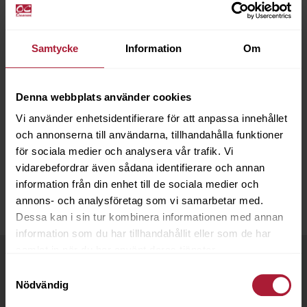
SMÖRJNING &
OLJA
Samtycke
Information
Om
Denna webbplats använder cookies
Vi använder enhetsidentifierare för att anpassa innehållet
VAX
och annonserna till användarna, tillhandahålla funktioner
för sociala medier och analysera vår trafik. Vi
vidarebefordrar även sådana identifierare och annan
information från din enhet till de sociala medier och
annons- och analysföretag som vi samarbetar med.
Dessa kan i sin tur kombinera informationen med annan
information som du har tillhandahållit eller som de har
samlat in när du har använt deras tjänster.
Handla hos oss
Samtyckesval
Nödvändig
Som kund hos OC Oscarson har du flera fördelar: