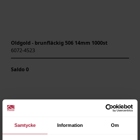
Oldgold - brunfläckig 506 14mm 1000st
6072-4523
Saldo
0
Samtycke
Information
Om