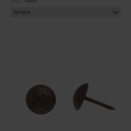
Sortera
BENÄMNING:
ARTIKELKOD: