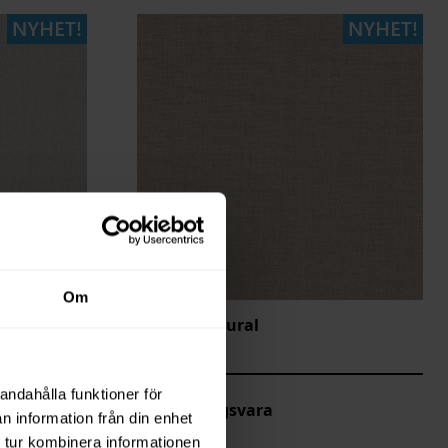
Om
Linnea Natural
LEA-0025
andahålla funktioner för
Beställningsvara
n information från din enhet
 tur kombinera informationen