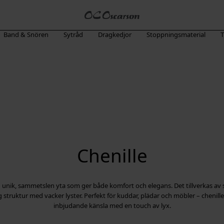
Band & Snören
Sytråd
Dragkedjor
Stoppningsmaterial
T
Chenille
n unik, sammetslen yta som ger både komfort och elegans. Det tillverkas av 
g struktur med vacker lyster. Perfekt för kuddar, plädar och möbler – chenill
inbjudande känsla med en touch av lyx.