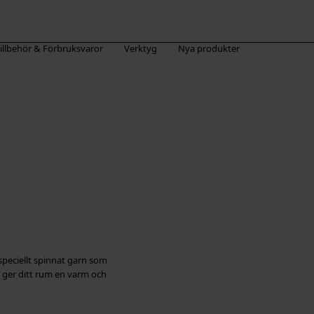
illbehör & Förbruksvaror
Verktyg
Nya produkter
speciellt spinnat garn som
e ger ditt rum en varm och