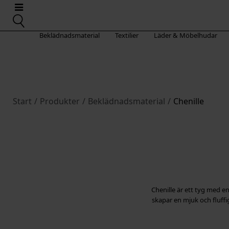
Beklädnadsmaterial
Textilier
Läder & Möbelhudar
Start
/
Produkter
/
Beklädnadsmaterial
/
Chenille
Chenille är ett tyg med e
skapar en mjuk och fluffi