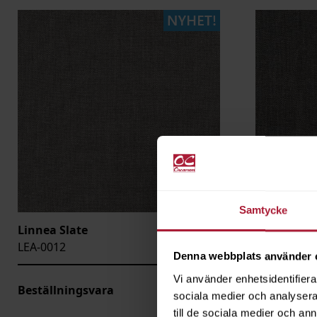
Samtycke
Linnea Slate
Linnea Gra
LEA-0012
LEA-0015
Denna webbplats använder 
Vi använder enhetsidentifierar
Beställningsvara
Beställnin
sociala medier och analysera 
till de sociala medier och a