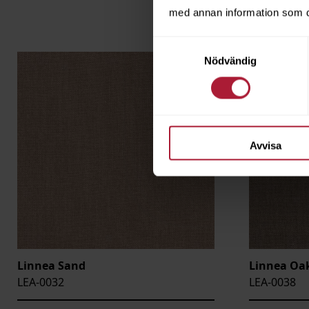
med annan information som du 
Samtyckesval
Nödvändig
Avvisa
Linnea Sand
Linnea Oa
LEA-0032
LEA-0038