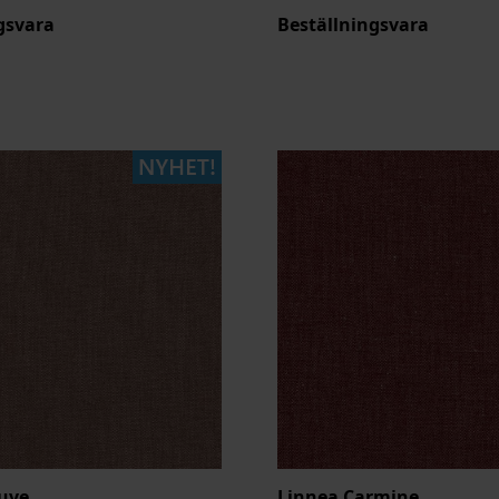
gsvara
Beställningsvara
uve
Linnea Carmine