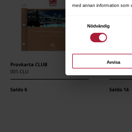
med annan information som du 
Samtyckesval
Nödvändig
Avvisa
Provkarta CLUB
Provkart
001-CLU
001-COU
Saldo
6
Saldo
14