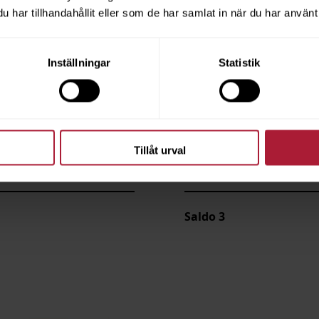
har tillhandahållit eller som de har samlat in när du har använt 
Inställningar
Statistik
Tillåt urval
a COUNTRY
Provkarta CRAZY NUBU
001-CRA
Saldo
3