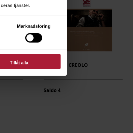
deras tjänster.
Marknadsföring
Tillåt alla
K
Provkarta CREOLO
001-CRE
Saldo
4