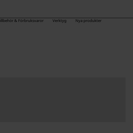
illbehör & Förbruksvaror
Verktyg
Nya produkter