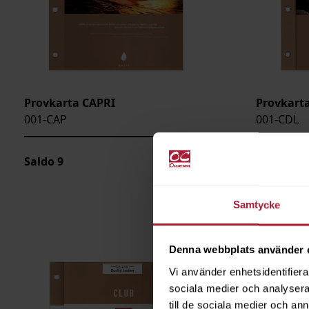
Provkarta CAPRI
Provkart
001-CAP
001-CDL
Saldo
9
Saldo
1
Samtycke
Denna webbplats använder 
Vi använder enhetsidentifierar
sociala medier och analysera 
till de sociala medier och a