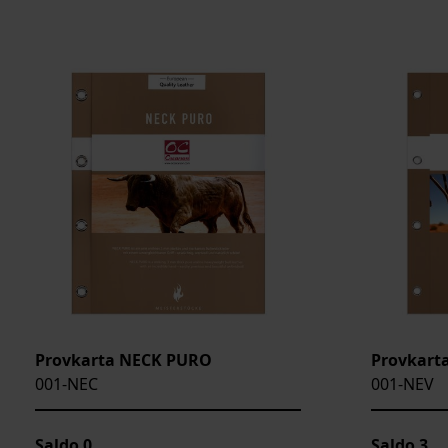
Provkarta NECK PURO
Provkart
001-NEC
001-NEV
Saldo
0
Saldo
3