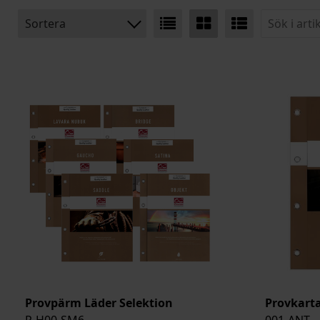
Sortera
BENÄMNING
Provpärm Läder Selektion
Provkart
P-H00-SM6
001-ANT