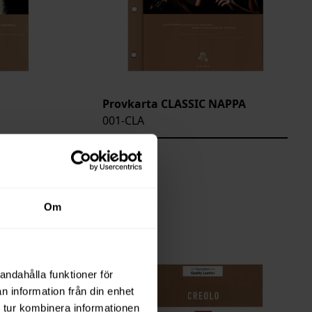
Provkarta CLASSIC NAPPA
001-CLA
Saldo
2
Om
andahålla funktioner för
n information från din enhet
 tur kombinera informationen