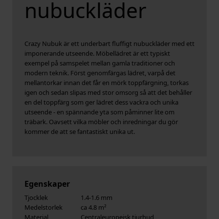
nubuckläder
Crazy Nubuk är ett underbart fluffigt nubuckläder med ett
imponerande utseende. Möbellädret är ett typiskt
exempel på samspelet mellan gamla traditioner och
modern teknik. Först genomfärgas lädret, varpå det
mellantorkar innan det får en mörk toppfärgning, torkas
igen och sedan slipas med stor omsorg så att det behåller
en del toppfärg som ger lädret dess vackra och unika
utseende - en spännande yta som påminner lite om
träbark. Oavsett vilka möbler och inredningar du gör
kommer de att se fantastiskt unika ut.
Egenskaper
Tjocklek
1.4-1.6 mm
Medelstorlek
ca 4.8 m²
Material
Centraleuropeisk tjurhud