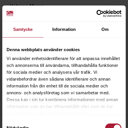
Valcona Maron
VAL-6208
Samtycke
Information
Om
Beställningsvara
Denna webbplats använder cookies
Vi använder enhetsidentifierare för att anpassa innehållet
och annonserna till användarna, tillhandahålla funktioner
för sociala medier och analysera vår trafik. Vi
vidarebefordrar även sådana identifierare och annan
information från din enhet till de sociala medier och
annons- och analysföretag som vi samarbetar med.
Dessa kan i sin tur kombinera informationen med annan
information som du har tillhandahållit eller som de har
samlat in när du har använt deras tjänster.
Samtyckesval
Nödvändig