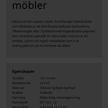
möbler
Valcona är ett vackert, mjukt, förstklassigt fullanilinläder
som tillverkas av de allra finaste sydtyska tjurhudarna.
Tillverkningen sker i Tyskland med högkvalitativa pigment
som utvecklats speciellt för detta läder. Valcona är ett
smidigt, varmt och mjukt möbelläder som vi är
övertygade om att du kommer att älska!
Egenskaper
Tjocklek
1.0-1.2 mm
Medelstorlek
ca 5 m²
Material
Exklusiv Sydtysk tjurhud
Kvalitet
Fullanilin
Garvning
Miljövänlig mineralgarvning
Flamskydd
EN 1021 1-2
Minsta köp
Halv hud, ca 2,5 m²