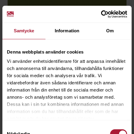
Samtycke
Information
Om
Denna webbplats använder cookies
Vi använder enhetsidentifierare för att anpassa innehållet
och annonserna till användarna, tillhandahålla funktioner
för sociala medier och analysera vår trafik. Vi
vidarebefordrar även sådana identifierare och annan
information från din enhet till de sociala medier och
annons- och analysföretag som vi samarbetar med.
Marlin Edamame
Dessa kan i sin tur kombinera informationen med annan
MRL-2086
information som du har tillhandahållit eller som de har
samlat in när du har använt deras tjänster.
Saldo
0
Samtyckesval
Nödvändig