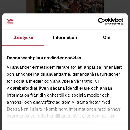
Samtycke
Information
Om
Denna webbplats använder cookies
Provkarta ROMEO
Vi använder enhetsidentifierare för att anpassa innehållet
001-ROM
och annonserna till användarna, tillhandahålla funktioner
för sociala medier och analysera vår trafik. Vi
vidarebefordrar även sådana identifierare och annan
Saldo
4
information från din enhet till de sociala medier och
annons- och analysföretag som vi samarbetar med.
Dessa kan i sin tur kombinera informationen med annan
information som du har tillhandahållit eller som de har
samlat in när du har använt deras tjänster.