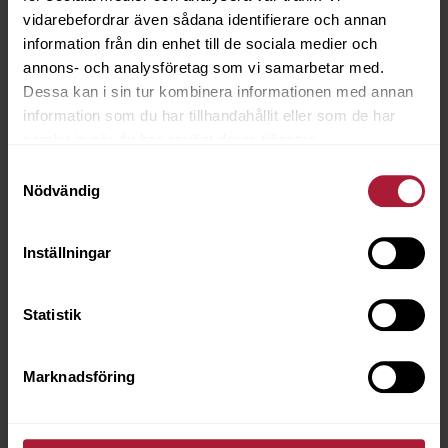
vidarebefordrar även sådana identifierare och annan
information från din enhet till de sociala medier och
annons- och analysföretag som vi samarbetar med.
Dessa kan i sin tur kombinera informationen med annan
information som du har tillhandahållit eller som de har
samlat in när du har använt deras tjänster.
Samtyckesval
Nödvändig
No Noise 40mm till öljett 1000st
3564-0041
Inställningar
Saldo
6
Statistik
Marknadsföring