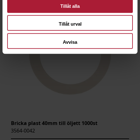
Tillåt alla
Tillåt urval
Avvisa
Bricka plast 40mm till öljett 1000st
3564-0042