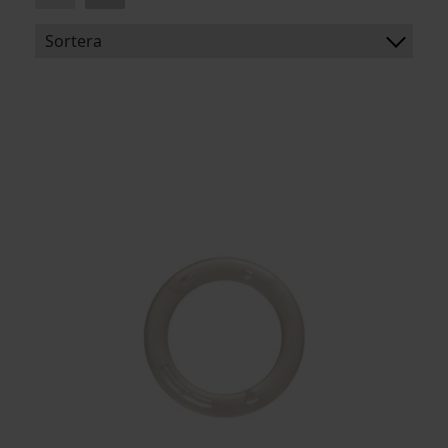
Sortera
BENÄMNING:
ARTIKELKOD: