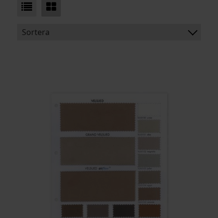
Sortera
BENÄMNING:
VIKT:
BREDD:
ARTIKELKOD: