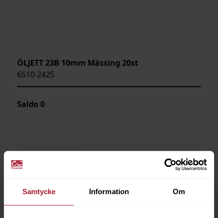
ÖLJETT 23B 10mm Mässing 20st
6510-2425
Saldo
0
Samtycke
Information
Om