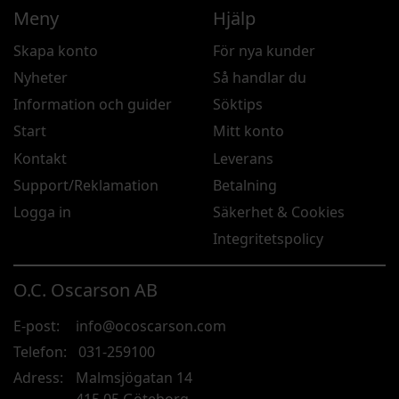
Meny
Hjälp
Skapa konto
För nya kunder
Nyheter
Så handlar du
Information och guider
Söktips
Start
Mitt konto
Kontakt
Leverans
Support/Reklamation
Betalning
Logga in
Säkerhet & Cookies
Integritetspolicy
O.C. Oscarson AB
E-post:
info@ocoscarson.com
Telefon:
031-259100
Adress:
Malmsjögatan 14
415 05 Göteborg