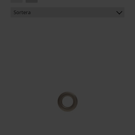
Sortera
BENÄMNING:
ARTIKELKOD: