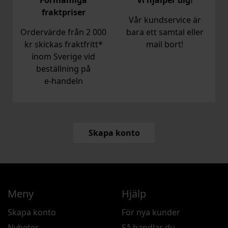
Förmånliga
Vi hjälper dig!
fraktpriser
Vår kundservice är
Ordervärde från 2 000
bara ett samtal eller
kr skickas fraktfritt*
mail bort!
inom Sverige vid
beställning på
e‑handeln
Skapa konto
Meny
Hjälp
Skapa konto
För nya kunder
Nyheter
Så handlar du