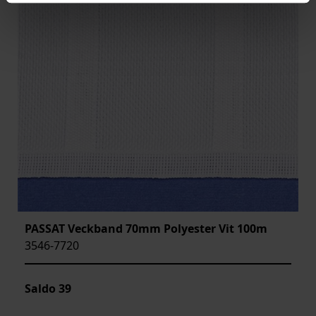
PASSAT Veckband 70mm Polyester Vit 100m
3546-7720
Saldo
39