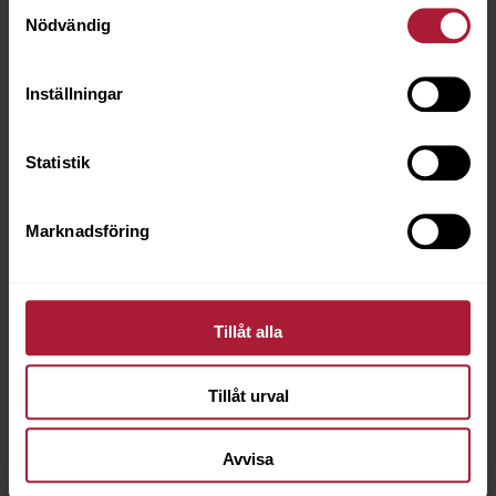
Samtyckesval
Nödvändig
Inställningar
BORA Veckband 70mm Bom/Pol Oblekt 100m
Statistik
3546-7020
Marknadsföring
Saldo
9
Tillåt alla
Tillåt urval
Avvisa