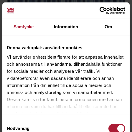
Samtycke
Information
Om
Denna webbplats använder cookies
Vi använder enhetsidentifierare för att anpassa innehållet
och annonserna till användarna, tillhandahålla funktioner
för sociala medier och analysera vår trafik. Vi
vidarebefordrar även sådana identifierare och annan
information från din enhet till de sociala medier och
annons- och analysföretag som vi samarbetar med.
Dessa kan i sin tur kombinera informationen med annan
Acrisol BALI Azul 320 cm
information som du har tillhandahållit eller som de har
BAL-1021-320
samlat in när du har använt deras tjänster.
Samtyckesval
Beställningsvara MOQ 50m
Nödvändig