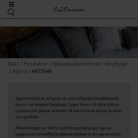
Start
/
Produkter
/
Beklädnadsmaterial
/
Akryltyger
/
Agora
/
ARTISAN
Agora Artisan är en lyxig väv som erbjuder karaktäristisk
textur i en elegant färgskala. Tyget finns i 16 olika tidlösa
nyanser och passar utmärkt till bland annat dynor, kuddar
och gardiner.
Tillverkningen av 100 % spinnfärgad akryl ger Agora-
tygerna en förträfflig färgbeständighet (5 års garanti) och