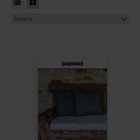
Sortera
BENÄMNING:
VIKT
BREDD
ARTIKELKOD: