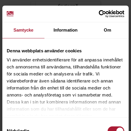
Samtycke
Information
Om
Denna webbplats använder cookies
Vi använder enhetsidentifierare för att anpassa innehållet
och annonserna till användarna, tillhandahålla funktioner
för sociala medier och analysera vår trafik. Vi
vidarebefordrar även sådana identifierare och annan
information från din enhet till de sociala medier och
annons- och analysföretag som vi samarbetar med.
Dessa kan i sin tur kombinera informationen med annan
information som du har tillhandahållit eller som de har
Agora LISOS Provkarta
samlat in när du har använt deras tjänster.
001-LIS
Samtyckesval
Nödvändig