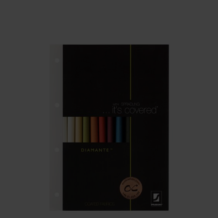
BENÄMNING:
VIKT
BREDD
ARTIKELKOD: