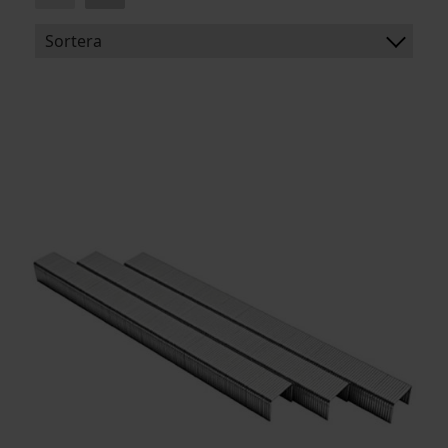
Sortera
BENÄMNING:
BREDD
LÄNGD
ARTIKELKOD: