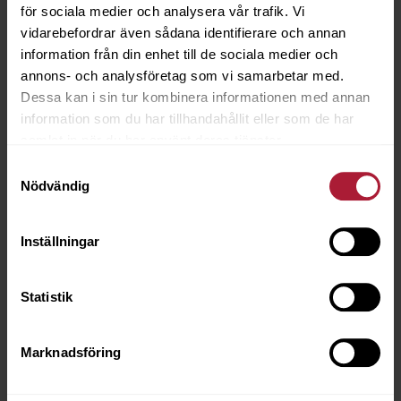
för sociala medier och analysera vår trafik. Vi
vidarebefordrar även sådana identifierare och annan
information från din enhet till de sociala medier och
annons- och analysföretag som vi samarbetar med.
Dessa kan i sin tur kombinera informationen med annan
information som du har tillhandahållit eller som de har
samlat in när du har använt deras tjänster.
Samtyckesval
Nödvändig
KLAMMER 380 BeA 10mm 18mle
6000-0010
Inställningar
Saldo
36
Statistik
Marknadsföring