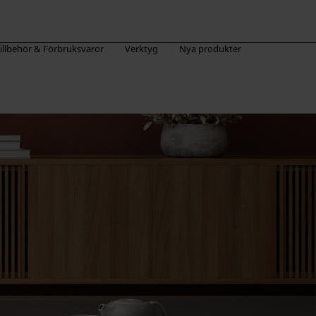
illbehör & Förbruksvaror
Verktyg
Nya produkter