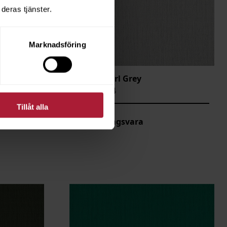
deras tjänster.
Marknadsföring
Argos Pearl Grey
ARG-20024
Tillåt alla
Beställningsvara