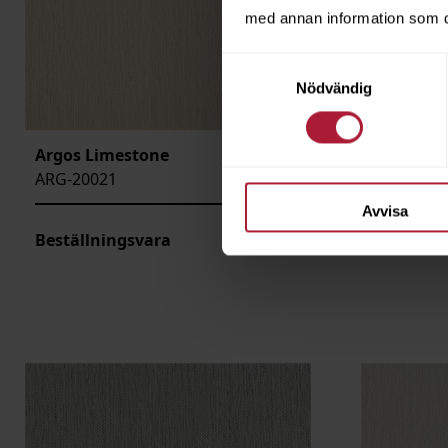
med annan information som du 
Samtyckesval
Nödvändig
Argos Limestone
Argos Mi
ARG-20021
ARG-2002
Avvisa
Beställningsvara
Beställni