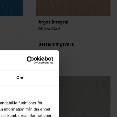
Argos Integral
ARG-20020
Beställningsvara
Om
andahålla funktioner för
n information från din enhet
 tur kombinera informationen