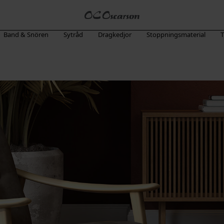
Band & Snören
Sytråd
Dragkedjor
Stoppningsmaterial
T