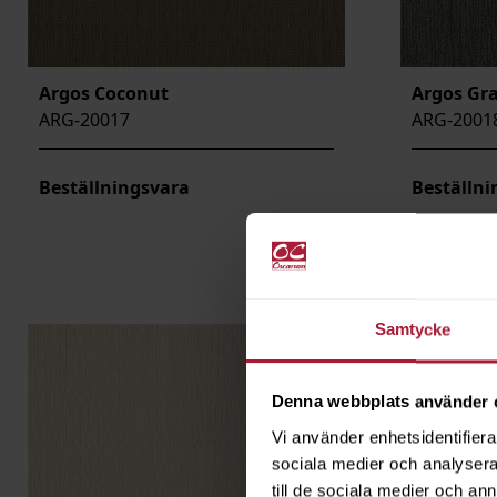
Argos Coconut
Argos Gr
ARG-20017
ARG-2001
Beställningsvara
Beställni
Samtycke
Denna webbplats använder 
Vi använder enhetsidentifierar
sociala medier och analysera 
till de sociala medier och a