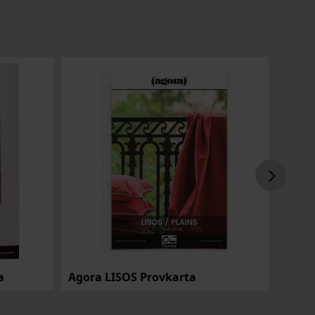
a
Agora LISOS Provkarta
Agor