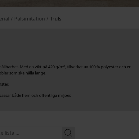
rial
/
Pälsimitation
/
Truls
ållbarhet. Med en vikt på 420 g/m², tillverkat av 100 % polyester och en
öbler som ska hålla länge.
ster.
ssar både hem och offentliga miljöer.