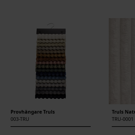
BENÄMNING:
VIKT:
BREDD:
ARTIKELKOD:
Provhängare Truls
Truls Nat
003-TRU
TRU-0001