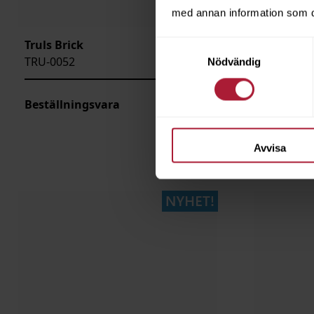
med annan information som du 
Truls Brick
Truls Rus
Samtyckesval
TRU-0052
TRU-0056
Nödvändig
Beställningsvara
Beställni
Avvisa