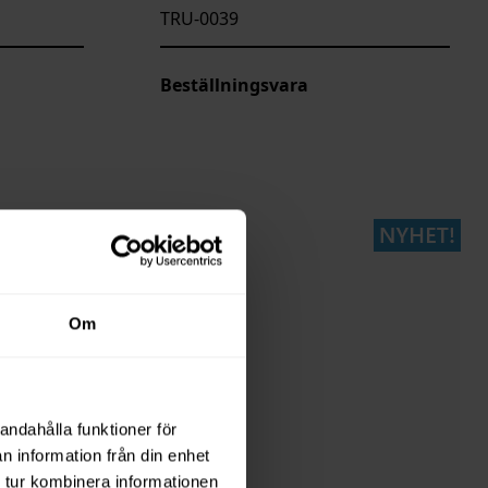
TRU-0039
Beställningsvara
Om
andahålla funktioner för
n information från din enhet
 tur kombinera informationen