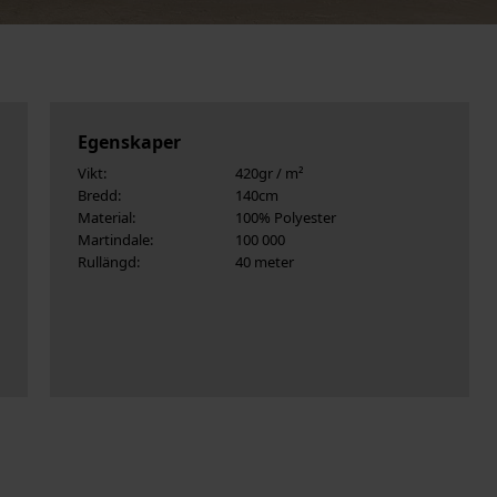
Egenskaper
Vikt:
420gr / m²
Bredd:
140cm
Material:
100% Polyester
Martindale:
100 000
Rullängd:
40 meter