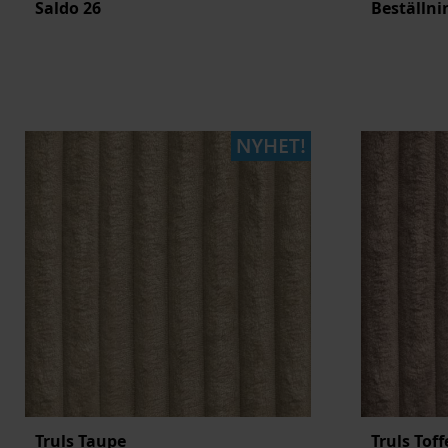
Saldo
26
Beställni
Truls Taupe
Truls Toff