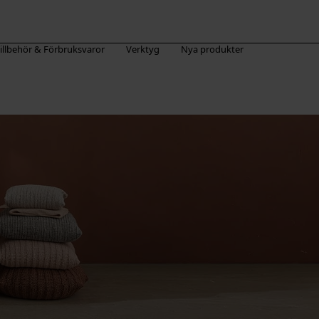
illbehör & Förbruksvaror
Verktyg
Nya produkter