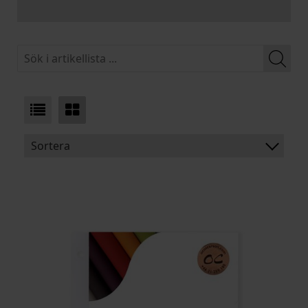
Sortera
BENÄMNING:
VIKT
BREDD
ARTIKELKOD: