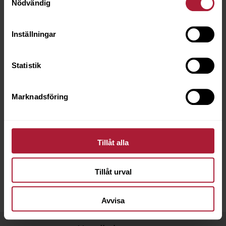
Nödvändig
TILLBEHÖR
Inställningar
Statistik
Besök vårt showroom
Välkommen att boka tid för att träffa oss i vårt showroom på
Marknadsföring
Malmsjögatan i Göteborg. Här hittar du ett brett utbud av textilier,
verktyg och stoppning – samt ett brett utbud av tillbehör &
förbrukningsvaror. Välkommen att inspireras av våra produkter
och få hjälp med att välja rätt material till ditt projekt.
Tillåt alla
Ring oss på
031-259150
eller maila till
info@ocoscarson.com
för att
boka tid. Observera att vi endast säljer till företag med ett
Tillåt urval
registrerat konto,
ansök om konto här
.
Avvisa