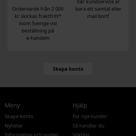
Vår kundservice är
Ordervärde från 2 000
bara ett samtal eller
kr skickas fraktfritt*
mail bort!
inom Sverige vid
beställning på
e‑handeln
Skapa konto
Meny
Hjälp
Skapa konto
För nya kunder
Nyheter
Så handlar du
Information och guider
Söktips