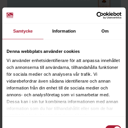
Samtycke
Information
Om
SPIK, NUBB & STIFT
Denna webbplats använder cookies
Vi använder enhetsidentifierare för att anpassa innehållet
och annonserna till användarna, tillhandahålla funktioner
för sociala medier och analysera vår trafik. Vi
vidarebefordrar även sådana identifierare och annan
ÖLJETTER
information från din enhet till de sociala medier och
annons- och analysföretag som vi samarbetar med.
Dessa kan i sin tur kombinera informationen med annan
information som du har tillhandahållit eller som de har
samlat in när du har använt deras tjänster.
Samtyckesval
ÖVRIGA