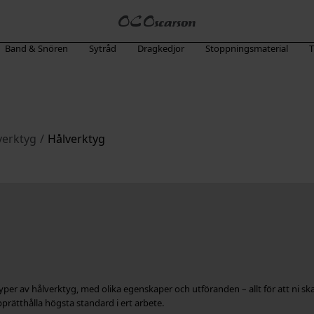
Band & Snören
Sytråd
Dragkedjor
Stoppningsmaterial
T
erktyg
/
Hålverktyg
er av hålverktyg, med olika egenskaper och utföranden – allt för att ni ska h
 upprätthålla högsta standard i ert arbete.