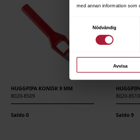
med annan information som du 
Samtyckesval
Nödvändig
Avvisa
HUGGPIPA KONISK 9 MM
HUGGPIP
8020-8509
8020-8510
Saldo
0
Saldo
9