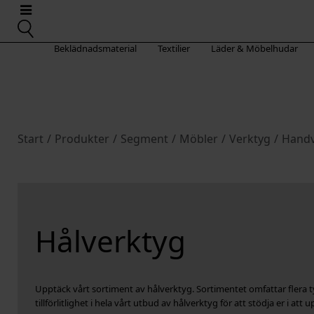
Beklädnadsmaterial
Textilier
Läder & Möbelhudar
Start
/
Produkter
/
Segment
/
Möbler
/
Verktyg
/
Handv
Hålverktyg
Upptäck vårt sortiment av hålverktyg. Sortimentet omfattar flera typ
tillförlitlighet i hela vårt utbud av hålverktyg för att stödja er i att