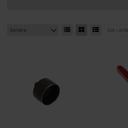
Sortera
BENÄMNING:
ARTIKELKOD: