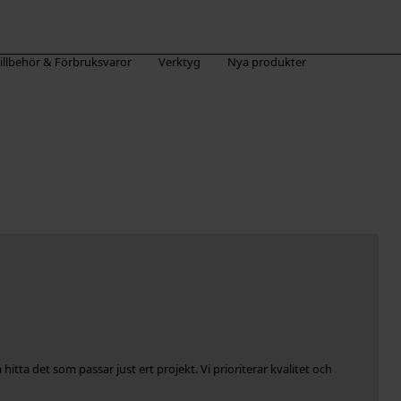
illbehör & Förbruksvaror
Verktyg
Nya produkter
itta det som passar just ert projekt. Vi prioriterar kvalitet och