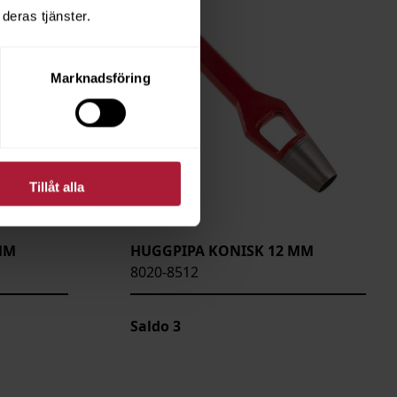
deras tjänster.
Marknadsföring
Tillåt alla
MM
HUGGPIPA KONISK 12 MM
8020-8512
Saldo
3