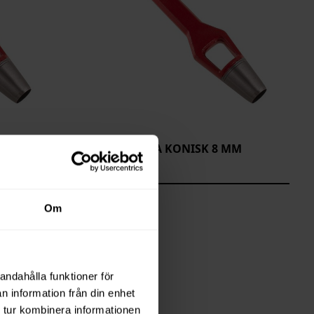
M
HUGGPIPA KONISK 8 MM
8020-8508
Saldo
4
Om
andahålla funktioner för
n information från din enhet
 tur kombinera informationen