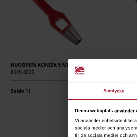
HUGGPIPA KONISK 5 MM
HUGGPIP
8020-8505
8020-8506
Saldo
11
Saldo
14
Samtycke
Denna webbplats använder 
Vi använder enhetsidentifierar
sociala medier och analysera 
till de sociala medier och a