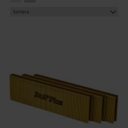
Sortera
BENÄMNING:
FÖRPACKNING
LÄNGD
ARTIKELKOD: