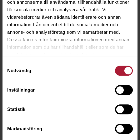
och annonserna till användarna, tillhandahålla funktioner
för sociala medier och analysera vår trafik. Vi
vidarebefordrar även sådana identifierare och annan
information från din enhet till de sociala medier och
annons- och analysföretag som vi samarbetar med.
Dessa kan i sin tur kombinera informationen med annan
information som du har tillhandahållit eller som de har
samlat in när du har använt deras tjänster.
Samtyckesval
Nödvändig
Dyckert Bea SK350 50mm 5mle
6030-0050
Inställningar
Saldo
7
Statistik
Marknadsföring