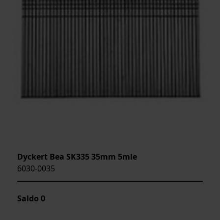
Dyckert Bea SK335 35mm 5mle
6030-0035
Saldo
0