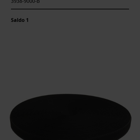
3938-9000-B
Saldo
1