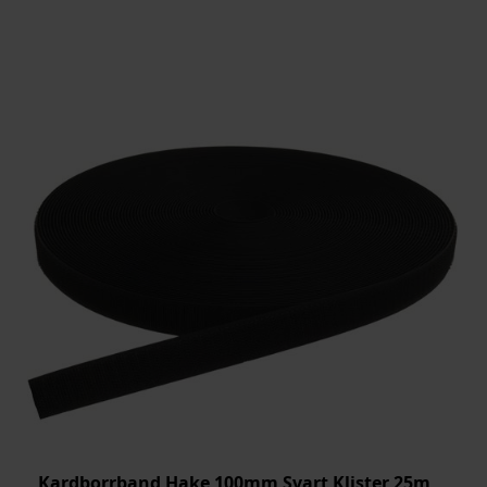
Kardborrband Hake 100mm Svart Klister 25m