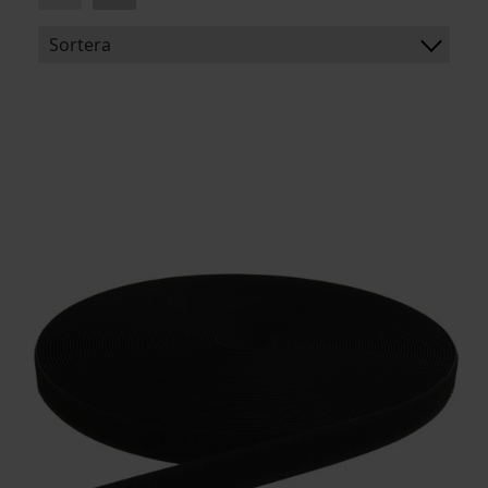
Sortera
BENÄMNING:
BREDD
LÄNGD
ARTIKELKOD: