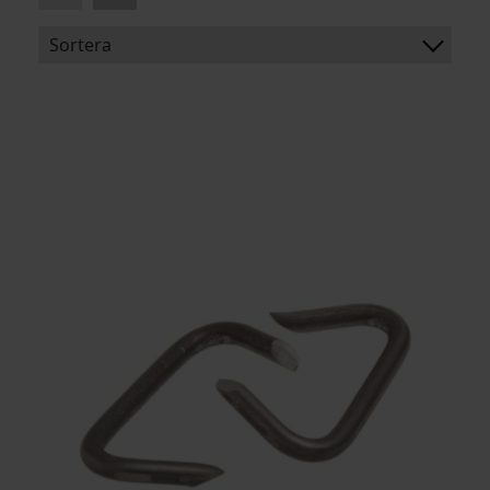
Sortera
BENÄMNING:
BREDD:
FÖRPACKNING:
ARTIKELKOD: