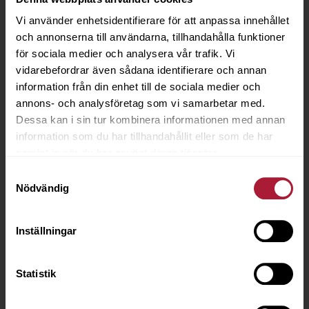
Vi använder enhetsidentifierare för att anpassa innehållet
och annonserna till användarna, tillhandahålla funktioner
för sociala medier och analysera vår trafik. Vi
vidarebefordrar även sådana identifierare och annan
information från din enhet till de sociala medier och
annons- och analysföretag som vi samarbetar med.
Dessa kan i sin tur kombinera informationen med annan
information som du har tillhandahållit eller som de har
samlat in när du har använt deras tjänster.
Samtyckesval
Nödvändig
Inställningar
OC Foam & Fabric Spray Adhesive
Statistik