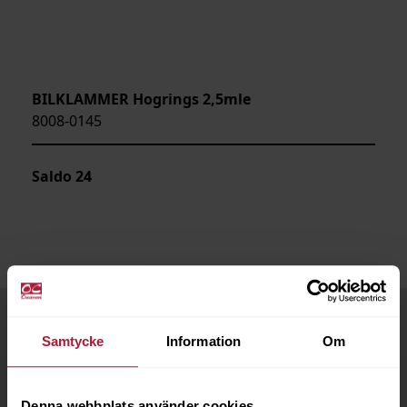
BILKLAMMER Hogrings 2,5mle
8008-0145
Saldo
24
Samtycke
Information
Om
Denna webbplats använder cookies