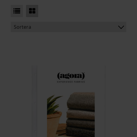
Sortera
BENÄMNING:
VIKT
BREDD
ARTIKELKOD: