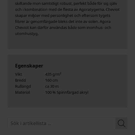
skiftande men samtidigt robust, perfekt både för sig själv
och i kombination med de flesta av Agoratygerna. Cheviot
skapar miljöer med personlighet och e
ftersom tygets
fibrer är genomfärgade bleks det inte av solen. Agora
Cheviot kan därför användas både som inomhus- och
utomhustyg.
Egenskaper
Vikt
435 g/m²
Bredd
160 cm
Rullängd
ca 30 m
Material
100 % Spinnfärgad akryl