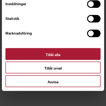
Inställningar
Statistik
Marknadsföring
Tillåt alla
Marlin WB Blackbeard Flat Line 4 cm
Tillåt urval
BMRL-3226-LN02F
Avvisa
Saldo
2.2