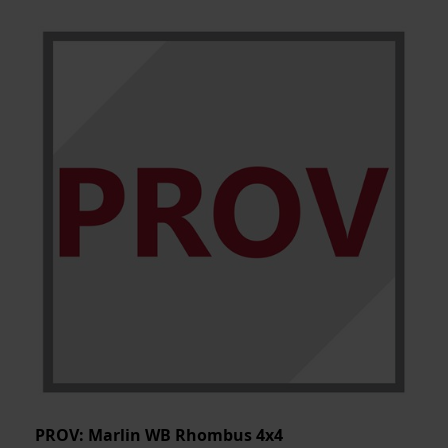
PROV: Marlin WB Rhombus 4x4