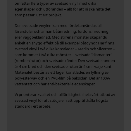
omfattar flera typer av svetsad vinyl, med olika
egenskaper och utföranden – allt för att ni ska hitta det
som passar just ert projekt.
Den svetsade vinylen kan med fördel användas till
förarstolar och annan båtinredning, fordonsinredning
eller väggbeklädnad. Med stilrena mönster skapar du
enkelt en snygg effekt på till exempel båtdynor. Här finns
svetsad vinyl i två olika konstläder – Marlin och Silvertex –
som kommer i två olika mönster – svetsade "diamanter"
(romber/rutor) och svetsade ränder. Den svetsade randen
är 4 cm bred och den svetsade rutan är 4 cm i varje kant.
Materialet består av ett lager konstläder, en fyllning av
polyesterväv och en PVC-film på baksidan. Det är 100%
vattentätt och har anti-bakteriella egenskaper.
Vi prioriterar kvalitet och tillförlitlighet i hela vårt utbud av
svetsad vinyl för att stödja er i att upprätthålla högsta
standard i ert arbete.