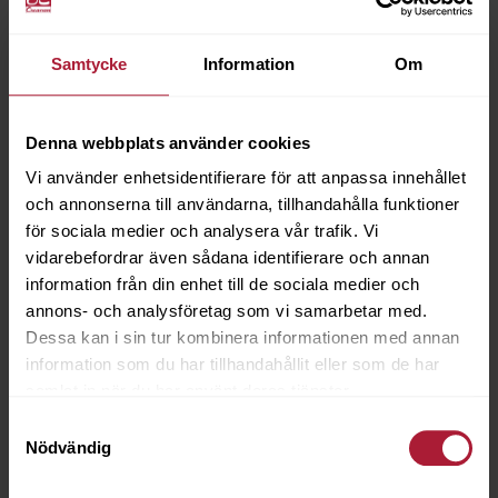
Samtycke
Information
Om
Marlin WB Brilliant White Rhombus 4x4
BMRL-3203-RB05S
Denna webbplats använder cookies
Vi använder enhetsidentifierare för att anpassa innehållet
Saldo
4.37
och annonserna till användarna, tillhandahålla funktioner
för sociala medier och analysera vår trafik. Vi
vidarebefordrar även sådana identifierare och annan
information från din enhet till de sociala medier och
annons- och analysföretag som vi samarbetar med.
Dessa kan i sin tur kombinera informationen med annan
information som du har tillhandahållit eller som de har
samlat in när du har använt deras tjänster.
Samtyckesval
Nödvändig