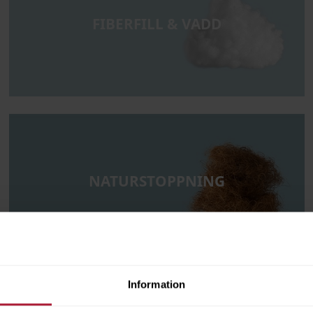
FIBERFILL & VADD
NATURSTOPPNING
Information