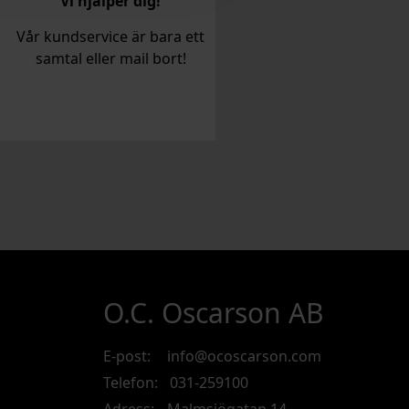
Vi hjälper dig!
Vår kundservice är bara ett
samtal eller mail bort!
O.C. Oscarson AB
E-post:
info@ocoscarson.com
Telefon:
031-259100
Adress:
Malmsjögatan 14