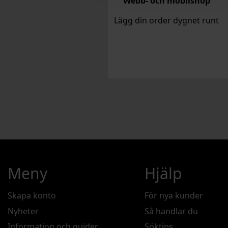
Webb- och mobilshop
Lägg din order dygnet runt
Meny
Hjälp
Skapa konto
För nya kunder
Nyheter
Så handlar du
Information och guider
Söktips