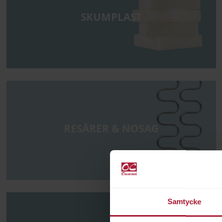
SKUMPLAST
RESÅRER & NOSAG
Samtycke