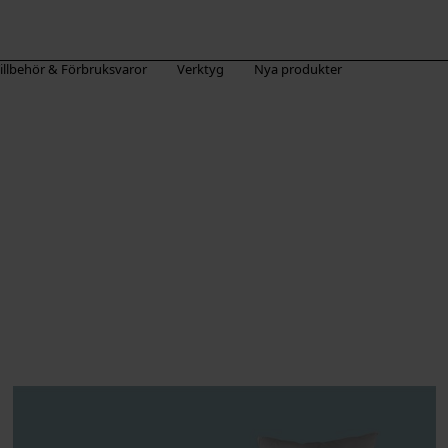
illbehör & Förbruksvaror
Verktyg
Nya produkter