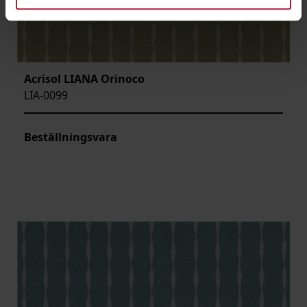
Acrisol LIANA Orinoco
LIA-0099
Beställningsvara