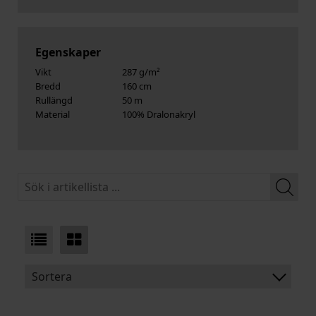
Egenskaper
Vikt
287 g/m²
Bredd
160 cm
Rullängd
50 m
Material
100% Dralonakryl
Sortera
BENÄMNING: