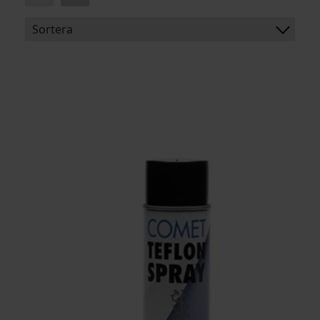
Sortera
BENÄMNING:
ARTIKELKOD: